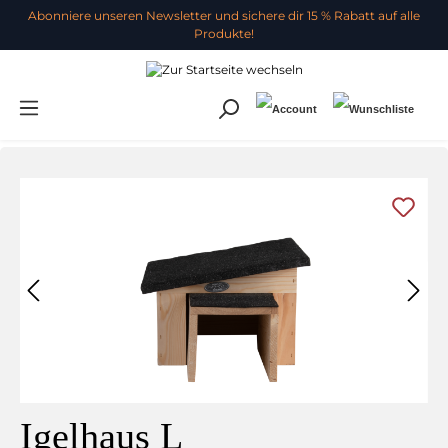
Abonniere unseren Newsletter und sichere dir 15 % Rabatt auf alle
Produkte!
Igelhaus L