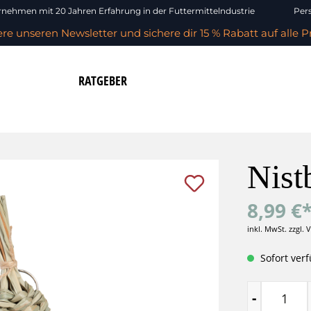
nehmen mit 20 Jahren Erfahrung in der Futtermittelndustrie
Pers
re unseren Newsletter und sichere dir 15 % Rabatt auf alle P
RATGEBER
Nist
8,99 €
inkl. MwSt. zzgl. 
Sofort verf