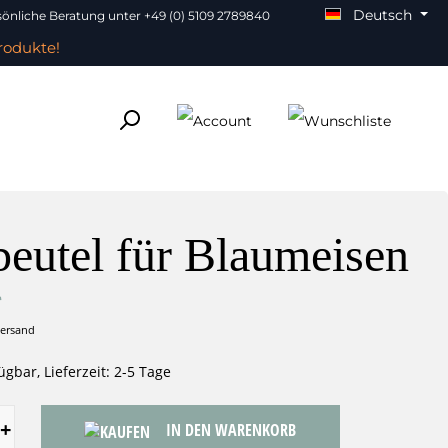
Deutsch
önliche Beratung unter +49 (0) 5109 2789840
rodukte!
beutel für Blaumeisen
*
Versand
ügbar, Lieferzeit: 2-5 Tage
IN DEN WARENKORB