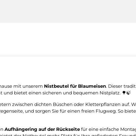
uhause mit unserem
Nistbeutel für Blaumeisen
. Dieser tradi
 und bietet einen sicheren und bequemen Nistplatz. 🌳🍃
etern zwischen dichten Büschen oder Kletterpflanzen auf. W
 Regenseite, und sorgen Sie für einen freien Flugweg. So bi
en
Aufhängering auf der Rückseite
für eine einfache Monta
 bietet der Nistbeutel mehr Platz für Ihre gefiederten Freunde