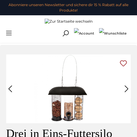
Abonniere unseren Newsletter und sichere dir 15 % Rabatt auf alle
Produkte!
Drei in Eins-Futtersilo