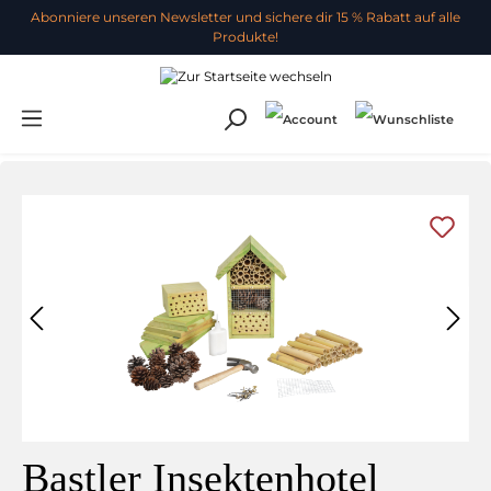
Abonniere unseren Newsletter und sichere dir 15 % Rabatt auf alle
Produkte!
Bastler Insektenhotel